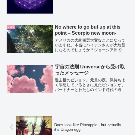
かるんだけど、これはワインビネガーに
しょうゆでも隠し味でいれ...
No where to go but up at this
Diary
point – Scorpio new moon-
アメリカの大統領選大変なことになって
いますね。本当にハイデンさんが大統領
になるのでしょうか？ジョージア州では
手作業で再集計すると聞きました。それ
にしても今回の大統領選挙の情報操作は
すさまじいみたいです。twitter がトラン
宇宙の法則 Universeから受け取
Diary
プ大統領のtw...
ったメッセージ
過去世のビジョン。元旦の夜、気持ちよ
く瞑想しているときに見たビジョンが、
パートナーとわたしのインド時代の過去
世でした。そしてその夜、Universeはガ
イドをしてくれて、他の惑星で生まれた
過去世もたくさんみせてくれました。
Does look like Pineapple , but actually
it’s Dragon egg.