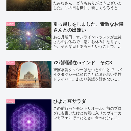
たみなさん、どうもありがとうございま
した。この日を機に、新しくやろうと思
えたことが動き始めたのは事実です。こ
こからは、参加者のご感想や意見ではな
くてわたしの話。偶然にも、このワーク
引っ越しをしました。素敵なお隣
Diary
ショップの前日にライ...
さんとの出逢い
ある月曜日、オンラインレッスンが生徒
さんのお休みで、急にお休みになりまし
た。そんな日もある～ということで、ス
ーパーマーケットに行きたくさん野菜を
買って帰りました。野菜がたくさん入っ
た味噌汁をもりもり食べたい気分です。
72時間滞在inインド その3
Diary
お家に帰るとお隣さんがド...
警察承認タクシーはないとのことで、バ
イクタクシーに頼むことにまた若い男性
ドライバー。あまり英語を話さないこの
男性は料金の交渉もすることなく、すん
なり指定したホテルへ連れて行ってくれ
ました。というか普通のことをしている
のだけれどハートウォーミ...
ひよこ豆サラダ
Diary
この前行ったモントリオール。前のブロ
グにも書いたけどお気に入りのヴィーカ
ンカフェに行ったときに食べたひよこ豆
サラダ。すごっく美味しくてでも味自体
はシンプルで。ごま油を使ってるのは分