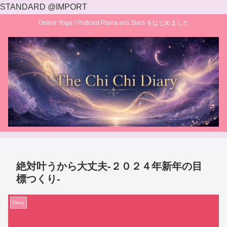
STANDARD @IMPORT
Online Yoga / Podcast Prana ans Stars をはじめました
絶対叶うから大丈夫-２０２４年新年の目
標つくり-
Diary