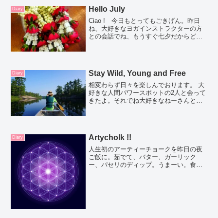
Hello July
Diary
Ciao ! 今日もとってもごきげん。昨日
ね、大好きなヨガインストラクターの方
との会話でね、もうすぐ七夕だからどん
なお願い事をしようというお話。私は即
答であのヨーロッパの彼に会いたいとい
うお話をしたの。彼女は女神になりたい
と言ってたよ。もう...
Stay Wild, Young and Free
Diary
相変わらず日々を楽しんでおります。 大
好きな人間パワースポットの2人と会って
きたよ。それでね大好きなねーさんと青
山にあるお洒落なRum専門のbarに連れて
ってもらってそこでの会話。 いつもきに
かけてくれるし、私が去年の末に経験し
た人生最大の...
Artycholk !!
Diary
人生初のアーティーチョークを昨日の夜
ご飯に。茹でて、バター、ガーリック
ー、パセリのディップ。うまーい。食事
中ずっと うめ！うめ！！って言いながら
食べてた。はは本当おいしい。新しい発
見。ぴさん家族ではアーティーチョーク
は春の定番だったみた。い...