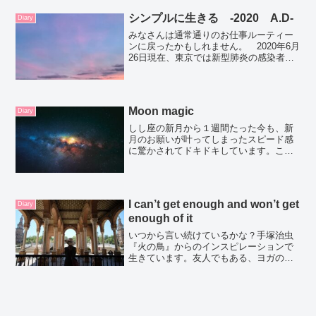
シンプルに生きる ‐2020 A.D‐
Diary
みなさんは通常通りのお仕事ルーティー
ンに戻ったかもしれません。 2020年6月
26日現在、東京では新型肺炎の感染者
は、今も増えているみたいです。外に遊
びに行こう、飲みに行こうとはならない
し、お友達にもなんとなく声をかけづら
いですね。おうち時...
Moon magic
Diary
しし座の新月から１週間たった今も、新
月のお願いが叶ってしまったスピード感
に驚かされてドキドキしています。この
日は決めてたんです『やってやる
ぞ！！』という強い思い。前回のブログ
でお伝えしたのですが、How does it feel
？人と人が...
I can’t get enough and won’t get
Diary
enough of it
いつから言い続けているかな？手塚治虫
『火の鳥』からのインスピレーションで
生きています。友人でもある、ヨガの先
生に紹介されて『ブッタ』を読んだのが
きっかけで、そこから半年くらいかけて
手塚治虫の漫画をたくさん読みました。
2018年だったと思いま...