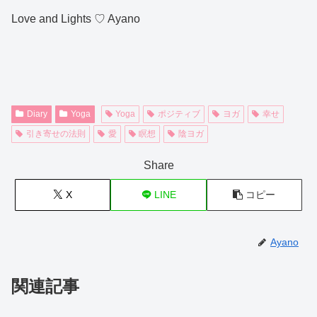
Love and Lights ♡ Ayano
Diary
Yoga
Yoga
ポジティブ
ヨガ
幸せ
引き寄せの法則
愛
瞑想
陰ヨガ
Share
X
LINE
コピー
Ayano
関連記事