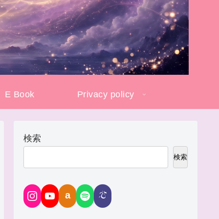
E Book
Privacy policy
検索
検索
a