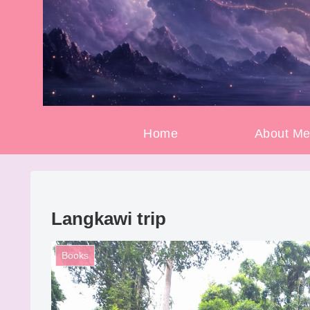
Home
About M
Langkawi trip
Books