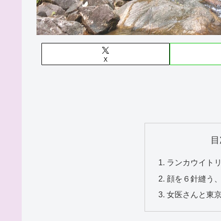
X
目
ランカウイト
顔を６針縫う
女医さんと東