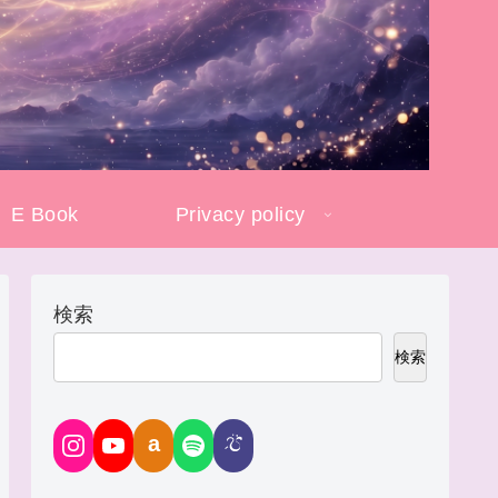
E Book
Privacy policy
検索
検索
a