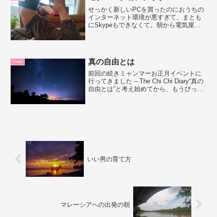
せっかく新しいPCを買ったのにおうちの
インターネット環境が悪すぎて、まとも
にSkypeもできなくて。朝から電気屋さ
んに行って新しいWifi Router 買ってきま
した。買うの手伝ってくれたオタクのお
兄さんに朝から笑顔にしてもらったよ。
朝か...
真の自由とは
Diary
前回の続きミャンマーお正月イベントに
行ってきました – The Chi Chi Diary“真の
自由とは”と考え始めてから、もうびっく
りするほどのエンジェルナンバー（リピ
ーティングナンバー）を見続けて、『自
由とは』の答えへのヒントをもらって...
いい男の育て方
マレーシアへの出発の朝