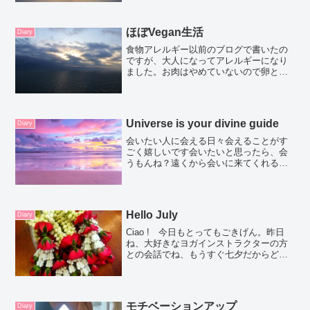
ーになった(笑)愛おしいんでしょうね）生
と死は隣り合わせ愛おしい人がこの世か
らいなくなるあなた自...
ほぼVegan生活
Diary
食物アレルギー以前のブログで書いたの
ですが、大人になってアレルギーになり
ました。お肉はやめていないので卵と牛
乳が食べれない、ほぼVegan生活を送っ
ています。色々なものに、卵と牛乳が含
まれているのですが、けっこうVegan生
活苦労しないぞと...
Universe is your divine guide
Diary
会いたい人に会える日々会えることがす
ごく嬉しいです会いたいと思ったら、会
うもんね？遠くから会いに来てくれる
人、わざわざ時間を割いてくれる人私が
元気にやっていることを優しく見守って
くれているんだと思う☾人が人に会いた
いという気持ち。一体どこか...
Hello July
Diary
Ciao ! 今日もとってもごきげん。昨日
ね、大好きなヨガインストラクターの方
との会話でね、もうすぐ七夕だからどん
なお願い事をしようというお話。私は即
答であのヨーロッパの彼に会いたいとい
うお話をしたの。彼女は女神になりたい
と言ってたよ。もう...
モチベーションアップ
Diary