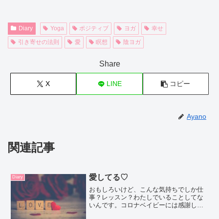
Diary
Yoga
ポジティブ
ヨガ
幸せ
引き寄せの法則
愛
瞑想
陰ヨガ
Share
X
LINE
コピー
Ayano
関連記事
愛してる♡
Diary
おもしろいけど、こんな気持ちでしか仕
事？レッスン？わたしでいることしてな
いんです。コロナベイビーには感謝しか
していない。（バケーションからベイビ