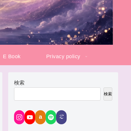
E Book
Privacy policy
検索
検索
a