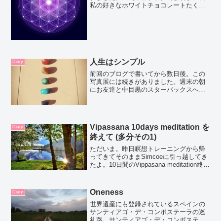
私の好きなホワイトチョコレートたくさ
ん入ってる！ぴさんいつもありがとう。
去年はクリスマスのカレンダーチョコレ
ートを買って毎日空けるの楽しみにして
たけど、今年は今から...
人生はシンプル
Diary
前回のブログで書いてから数日後。この
写真展には続きがありました。週末の朝
にお友達と中目黒のスターバックスへ。1
時間と少ししか時間はなかったけど彼女
と会って話がしたかったのです。２人掛
けシートが空いてたからドーンと腰を掛
けたら、目の前に奈良原...
Vipassana 10days meditation を
Diary
終えて (多分その1)
ただいま。昨日瞑想トレーニングから帰
ってきてそのままSimcoeに引っ越してき
たよ。10日間のVippasana meditation終わ
ってね。10日間の間は瞑想に集中するた
めに、読むのも、書くのも守らなければ
いけないルールになってるから...
Oneness
Diary
世界遺産にも登録されているスペインの
サンティアゴ・デ・コンポステーラの巡
礼路。サンティアゴ・デ・コンポステー