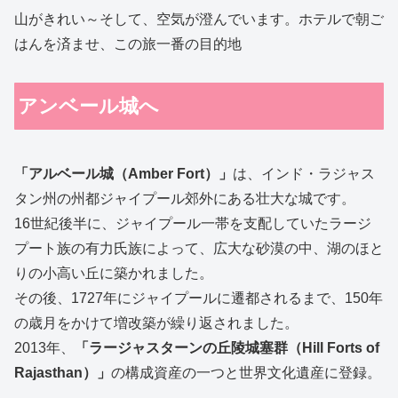
山がきれい～そして、空気が澄んでいます。ホテルで朝ご
はんを済ませ、この旅一番の目的地
アンベール城へ
「アルベール城（Amber Fort）」
は、インド・ラジャス
タン州の州都ジャイプール郊外にある壮大な城です。
16世紀後半に、ジャイプール一帯を支配していたラージ
プート族の有力氏族によって、広大な砂漠の中、湖のほと
りの小高い丘に築かれました。
その後、1727年にジャイプールに遷都されるまで、150年
の歳月をかけて増改築が繰り返されました。
2013年、
「ラージャスターンの丘陵城塞群（Hill Forts of
Rajasthan）」
の構成資産の一つと世界文化遺産に登録。