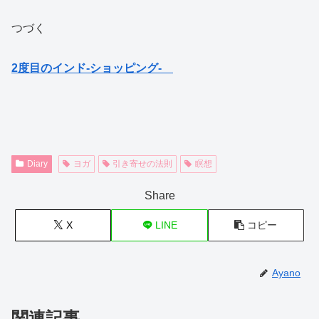
つづく
2度目のインド‐ショッピング‐
Diary
ヨガ
引き寄せの法則
瞑想
Share
X
LINE
コピー
Ayano
関連記事