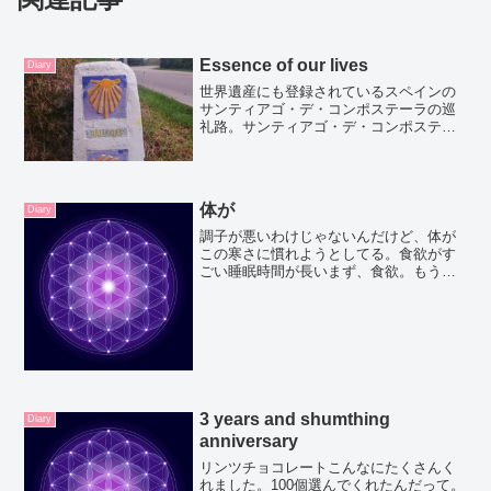
Essence of our lives
Diary
世界遺産にも登録されているスペインの
サンティアゴ・デ・コンポステーラの巡
礼路。サンティアゴ・デ・コンポステー
ラは美しい自然の中を観光地に立ち寄っ
たり、美味しい食事を楽しみながら自分
のペースで歩くことができる巡礼路で
す。北の道を歩いた記録です。時間と体
体が
Diary
力は必要になりますが、貴重な経験がで
き今まで知らなかった自分に出会うこと
調子が悪いわけじゃないんだけど、体が
ができるかもしれませんよ。
この寒さに慣れようとしてる。食欲がす
ごい睡眠時間が長いまず、食欲。もう体
がエネルギーを欲しがってるみたいで。
もう米が無性に食べたくなる。どんぶり1
杯分くらい食べてやっと満足するみたい
な。原因は多分この寒さ...
3 years and shumthing
Diary
anniversary
リンツチョコレートこんなにたくさんく
れました。100個選んでくれたんだって。