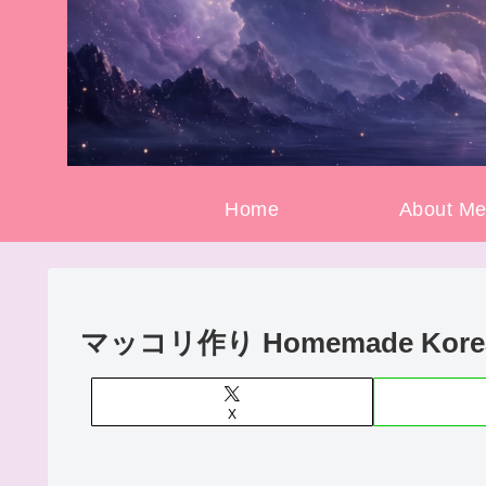
Home
About M
マッコリ作り Homemade Korean
X