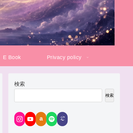
E Book
Privacy policy
検索
検索
a