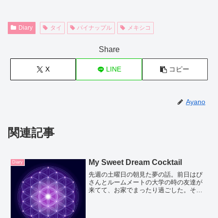
Diary
タイ
パイナップル
メキシコ
Share
X
LINE
コピー
Ayano
関連記事
My Sweet Dream Cocktail
Diary
先週の土曜日の朝見た夢の話。前日はぴ
さんとルームメートの大学の時の友達が
来てて、お家でまったり過ごした。そこ
でウィスキーを飲みすぎたせいか、なん
だかわかんないけど、どこか外国のビー
チでクランベリージュースとパイナップ