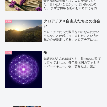
書き始めたら書きたいことが溢れてき
た！言いたいことがいっぱいあったの
だ。 まずは何年も前のお正月にうをおお
ーと勢いで読んだ 村上龍の半島を出よ 妹
が、最近北朝鮮から木造の北朝鮮籍の船
がたくさん日本各地に漂着していること
クロアチア✴自由人たちとの出会
Diary
を知っているか。という...
い
クロアチアたった数日なのになんだかい
ろんなことが起こってました。というか
私の心が暴走してる。クロアチアについ
て今3日目？出会う出会う。寄せてるんで
しょうね。クロアチアに引っ越してきな
よって言われててわたしはその気です。
蛍
Diary
出会う人、出会う人とて...
先週末ぴさんのぱぱんち、Simcoeに遊び
に行ってました。毎年夏恒例のファミリ
ーバーベキュー。夜、蛍みたよ。蛍がい
るんだからトトロもいるでしょうね。