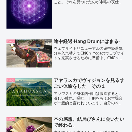
こと。それを見つけたのが水曜の夜仕事
終わってからでそのあとから大掃除。ま
た家中ひっくり返して全部衣類はドライ
ヤーにかける。洗濯機は地下室にあっ
て、１階の人に迷惑だから...
途中経過‐Hang Drumにはまる‐
Diary
ウェブサイトリニューアルの途中経過気
分を入れ替えてChiChi Yogaのウェブサイ
トを充実させるために準備中。ChiChi
Yogaを作って、このThe Chi Chi Diaryを
リニューアルして１年が経ってちょうど
契約しているサーバー...
アヤワスカでヴィジョンを見るす
Diary
ごい体験をした その１
アヤワスカの身体的作用は服飲すると、
激しい吐気、嘔吐、下痢をもよおす場合
が一般的と言われています。自分のベッ
トの隣には2リットルの水を用意しておき
ました。これ大事。真っ暗の室内、砂漠
の中にぽつんと立つセンターまではるば
本の感想。結局ぴさんに会いたい
Diary
る来て、ドキドキと興奮の入り混じった
で終わる。
気持ち。