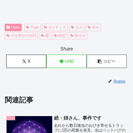
Diary
Yoga
ポジティブ
ヨガ
幸せ
引き寄せの法則
愛
瞑想
陰ヨガ
Share
X
LINE
コピー
Ayano
関連記事
続・姉さん、事件です
Diary
あれから数日後虫のおびき寄せるトラッ
プに1匹の死骸を発見。虫はベットバグの