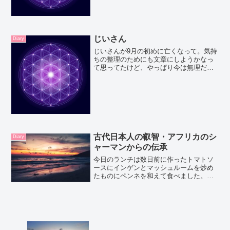
にあるバーで待ち合わ...
じいさん
Diary
じいさんが9月の初めに亡くなって。気持
ちの整理のためにも文章にしようかなっ
て思ってたけど、やっぱり今は無理だ
ー。日本に帰ってお墓参りできるまで、
気持ちはどこかにしまっておこうと思い
ます。
古代日本人の叡智・アフリカのシ
Diary
ャーマンからの伝承
今日のランチは数日前に作ったトマトソ
ースにインゲンとマッシュルームを炒め
たものにペンネを和えて食べました。す
っごい手抜き料理ばかりしていたのです
が、数日前なんだか急においしいトマト
ソースが食べたくなり、作りました。お
いしかった～おいしいもの...