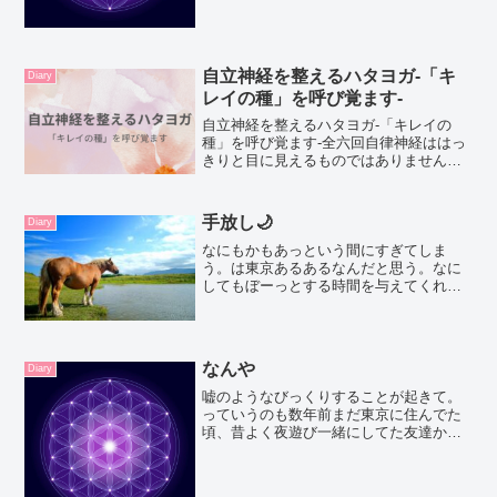
自立神経を整えるハタヨガ-「キ
Diary
レイの種」を呼び覚ます-
自立神経を整えるハタヨガ-「キレイの
種」を呼び覚ます-全六回自律神経ははっ
きりと目に見えるものではありません
が、体の調子を整える大切な役割があり
ます。ヨガクラスを通して、自律神経を
整えて快適に暮らす方法についてご紹介
手放し🌙
Diary
します。慢性的な疲労やだ...
なにもかもあっという間にすぎてしま
う。は東京あるあるなんだと思う。なに
してもぼーっとする時間を与えてくれな
い。そういう時間軸の中にいるんだろう
ね。それにしても東京の人は黒が好きだ
よね。久しぶりに品川駅で午後の６時に
乗り換えしようと思ったら目...
なんや
Diary
嘘のようなびっくりすることが起きて。
っていうのも数年前まだ東京に住んでた
頃、昔よく夜遊び一緒にしてた友達から
連絡があって、2人で飲みに行こうと誘わ
れたことがあった。私もま、2人で遊んだ
ことないけど、会うかーと思って六本木