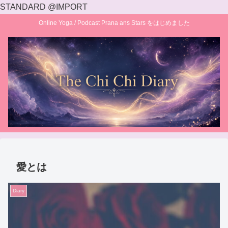
STANDARD @IMPORT
Online Yoga / Podcast Prana ans Stars をはじめました
愛とは
Diary