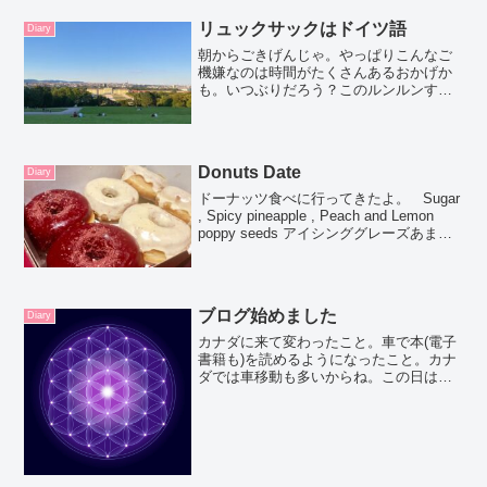
読みたいものリストを読み進め...
リュックサックはドイツ語
Diary
朝からごきげんじゃ。やっぱりこんなご
機嫌なのは時間がたくさんあるおかげか
も。いつぶりだろう？このルンルンする
感じ。やっぱり働きすぎてたんだ。とわ
たしが言って笑う人がいるかもしれない
けど、やっぱり働きすぎだったんだ♡こ
うやってなにかに追われる...
Donuts Date
Diary
ドーナッツ食べに行ってきたよ。 Sugar
, Spicy pineapple , Peach and Lemon
poppy seeds アイシンググレーズあまり
好きじゃないけど、ここのドーナッツは
特別！すっごい美味しい。なかなかの
感...
ブログ始めました
Diary
カナダに来て変わったこと。車で本(電子
書籍も)を読めるようになったこと。カナ
ダでは車移動も多いからね。この日はオ
タワからトロントまでドライブ。運転は
ルームメートのGくん。妹と私の彼Pさん
も一緒。妹はトロントに住んでるんだけ
ど、1週間ここオタ...