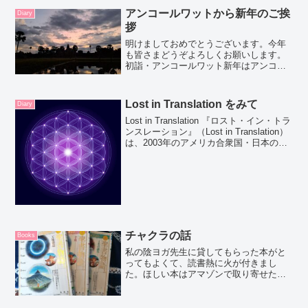
アンコールワットから新年のご挨
Diary
拶
明けましておめでとうございます。今年
も皆さまどうぞよろしくお願いします。
初詣・アンコールワット新年はアンコー
ルワットに行ってきました。こういうお
告げを受け取りに行くような旅は大好き
です。2週間前に急に決めました。なんと
Lost in Translation をみて
Diary
かなるを合言葉に飛行機...
Lost in Translation 『ロスト・イン・トラ
ンスレーション』（Lost in Translation）
は、2003年のアメリカ合衆国・日本のロ
マンティック・コメディ映画。監督・脚
本はソフィア・コッポラ、出演はビル・
マーレイと...
チャクラの話
Books
私の陰ヨガ先生に貸してもらった本がと
ってもよくて、読書熱に火が付きまし
た。ほしい本はアマゾンで取り寄せた
り、図書館に借りに行ったり。次の日が
少し早くても日付変わるまで読んでみた
り、ワインを飲みながら読んでみたり。