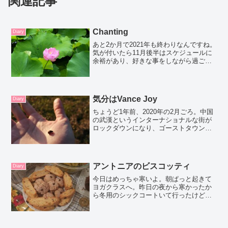
関連記事
Chanting
Diary
あと2か月で2021年も終わりなんですね。
気が付いたら11月後半はスケジュールに
余裕があり、好きな事をしながら過ごそ
うと決めました。映画を友人と観に行っ
たり、公園でヨガをしながら、好きな人
たちと過ごそうかな。今はカフェでこの
ブログを書いてい...
気分はVance Joy
Diary
ちょうど1年前、2020年の2月ごろ。中国
の武漢というインターナショナルな街が
ロックダウンになり、ゴーストタウンだ
という情報や、クルーズ船の乗客が船か
ら降りれずに隔離されるというセンセー
ショナルなニュースを聞いていました。
私個人では3月に予...
アントニアのビスコッティ
Diary
今日はめっちゃ寒いよ。朝ぱっと起きて
ヨガクラスへ。昨日の夜から寒かったか
ら冬用のシックコートいて行ったけどダ
メだった。読みが甘かったぜ。風がビュ
ンビュン吹いてて、ちゃんとボトムスも
手袋もしなきゃダメな日だった。こんな
に冷えるの久しぶりだな。...