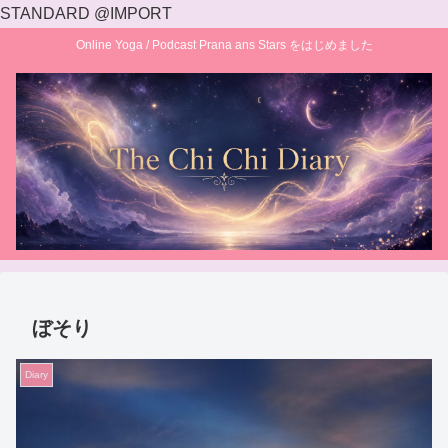
STANDARD @IMPORT
Online Yoga / Podcast Prana ans Stars をはじめました
ぼそり
Diary