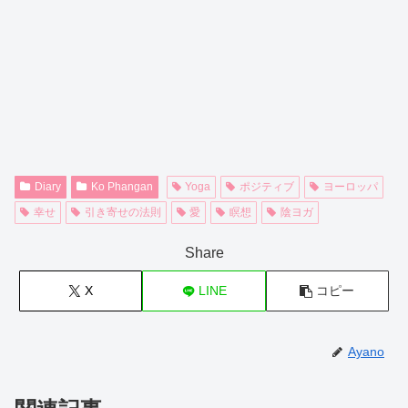
Diary
Ko Phangan
Yoga
ポジティブ
ヨーロッパ
幸せ
引き寄せの法則
愛
瞑想
陰ヨガ
Share
X
LINE
コピー
Ayano