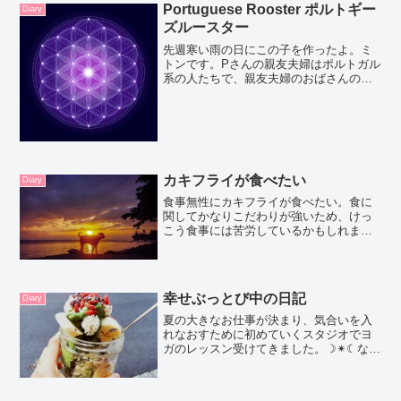
Portuguese Rooster ポルトギー
Diary
ズルースター
先週寒い雨の日にこの子を作ったよ。ミ
トンです。Pさんの親友夫婦はポルトガル
系の人たちで、親友夫婦のおばさんの手
作りを真似してつくったよ。本物は白だ
けど、まねっこバージョンは黒にしてさ
らにポルトガルっぽくしてみた！お手本
みて顔もそっくりに作る...
カキフライが食べたい
Diary
食事無性にカキフライが食べたい。食に
関してかなりこだわりが強いため、けっ
こう食事には苦労しているかもしれませ
ん。マレーシアめちゃくちゃ住みやすい
です。お子さん連れての移住や、リタイ
ヤの土地として選ばれていることの理由
がなんとなくわかってきま...
幸せぶっとび中の日記
Diary
夏の大きなお仕事が決まり、気合いを入
れなおすために初めていくスタジオでヨ
ガのレッスン受けてきました。☽✴☾なん
かすっごいよかったのです夏の大きなお
仕事までここで学ぶよー！日々のメンテ
ナンスにヨガは欠かせませんヨガの話は