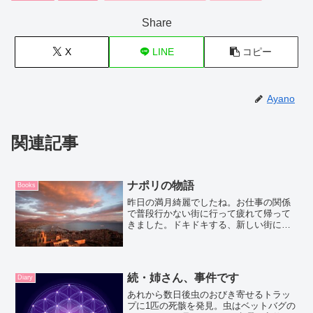
Share
X
LINE
コピー
Ayano
関連記事
ナポリの物語
Books
昨日の満月綺麗でしたね。お仕事の関係
で普段行かない街に行って疲れて帰って
きました。ドキドキする、新しい街に出
たいな。旅にでたくてしょうがない。去
年2019年はたくさんの人との出会いと、
再会、お別れもありました。人との出会
いもそうだし、本との...
続・姉さん、事件です
Diary
あれから数日後虫のおびき寄せるトラッ
プに1匹の死骸を発見。虫はベットバグの