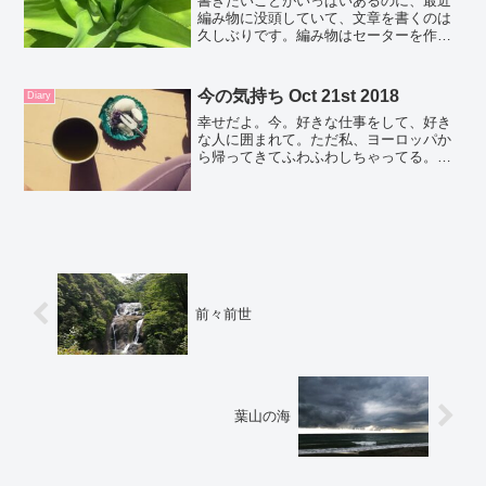
書きたいことがいっぱいあるのに、最近
編み物に没頭していて、文章を書くのは
久しぶりです。編み物はセーターを作り
たいのですが、そのためのウォーミング
アップでサマートップスを作りました。
基本のテクニックを思い出すため。久々
今の気持ち Oct 21st 2018
Diary
の編み物とっても楽しかっ...
幸せだよ。今。好きな仕事をして、好き
な人に囲まれて。ただ私、ヨーロッパか
ら帰ってきてふわふわしちゃってる。宙
に足が浮いちゃってる。気持ちラッシ
ュ。２０日間経ってようやく思ったこと
がぼーっとしようかと。そんなに忙しく
しているわけじゃないけど、...
前々前世
葉山の海