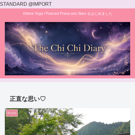
STANDARD @IMPORT
Online Yoga / Podcast Prana ans Stars をはじめました
正直な思い♡
Books