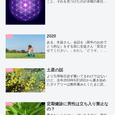
こと。それを見つけたのが水曜の夜仕事
終わってからでそのあとから大掃除。ま
た家中ひっくり返して全部衣類はドライ
ヤーにかける。洗濯機は地下室にあっ
て、１階の人に迷惑だから...
2020
Diary
ある、生徒さん。会話を（新年のおめで
とう的な）をする前に生徒さん「宣言さ
せてください。」わたし「どうぞ。」生
徒さん「年間100回ヨガのレッスンに参加
します」わたし。「じゃー1週間に2回く
らいですね♡」生徒さん「いいえ。1日に
2回も参加します...
土星の話
Diary
より引用毎日必ず書いてるわけではない
けど、去年2019年6月18日から書き始め
たダイアリーは教科書みたくたまに読み
返したくなると思う。とにかく濃厚なの
です18/June/2019満月の次の日。昨日の
夜は月の光を浴びるために、窓側の部屋
で寝る...
定期健診に男性は立ち入り禁止な
Diary
の？