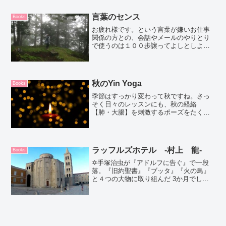
レッスンのスタジオ探し（レッスンはず
っと葉山でやっていたので...
言葉のセンス
Books
お疲れ様です。という言葉が嫌いお仕事
関係の方との、会話やメールのやりとり
で使うのは１００歩譲ってよしとしよ
う。友人に言われると、イラっとするの
です。というのも私は疲れていないか
ら。疲れていても、お疲れ様ですと言わ
れても嬉しくない。そして、も...
秋のYin Yoga
Books
季節はすっかり変わって秋ですね。さっ
そく日々のレッスンにも、秋の経絡
【肺・大腸】を刺激するポーズをたくさ
んいれていますどのレッスンの前にも行
う、自然に湧き上がる呼吸に意識を向け
る今日は自然に湧き上がる感情について
お話します。怒りや喜びといっ...
ラッフルズホテル ‐村上 龍‐
Books
✡手塚治虫が『アドルフに告ぐ』で一段
落。『旧約聖書』『ブッタ』『火の鳥』
と４つの大物に取り組んだ 3か月でし
た。手塚治虫先生は絶対Third eyeが開い
ていたんだと思う。４つの違う物語全編
を通して輪廻転生、因果の関係とかヨガ
的に言うとka...