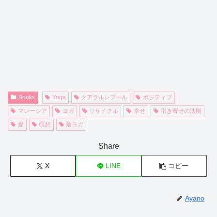
Books
Yoga
クアラルンプール
ポジティブ
マレーシア
ヨガ
リサイクル
幸せ
引き寄せの法則
愛
瞑想
陰ヨガ
Share
X
LINE
コピー
Ayano