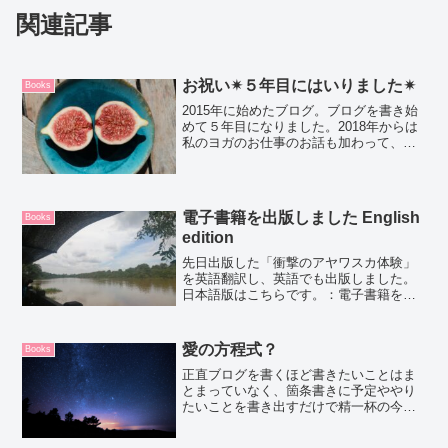
関連記事
お祝い✴５年目にはいりました✴
Books
2015年に始めたブログ。ブログを書き始
めて５年目になりました。2018年からは
私のヨガのお仕事のお話も加わって、更
新頻度も増えた気がします。時間が経つ
のは早い、本当に早いですね。今までブ
ログを読んでくださった方、サポートを
ありがとうござい...
電子書籍を出版しました English
Books
edition
先日出版した「衝撃のアヤワスカ体験」
を英語翻訳し、英語でも出版しました。
日本語版はこちらです。：電子書籍を出
版しましたアメリカ人の友人に最終チェ
ックをしてもらい、無事出版することが
できました。E Bookの出版って本当に簡
愛の方程式？
Books
単ですよ。時代です...
正直ブログを書くほど書きたいことはま
とまっていなく、箇条書きに予定ややり
たいことを書き出すだけで精一杯の今。
やらなければいけないこと確定申告（や
れよ）東京のレッスンのお知らせ東京の