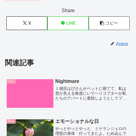
Share
X
LINE
コピー
Ayano
関連記事
Nightmare
Diary
１個目はぴさんがベットに寝てて、私は
窓が見える角度にいてヘリコプターが私
たちのアパートに着陸しようとしてブン
ブンしてる。で、多分ブンブンしてるか
らそんなことはありえないんだけど銃声
が聞こえてバンっていう一発の。風の谷
のナウシカに出てくる空気...
エモーショナルな日
Diary
やっとやっとやっと、ミケランジェロの
理想の身体 行ってきたよ。ため込んで