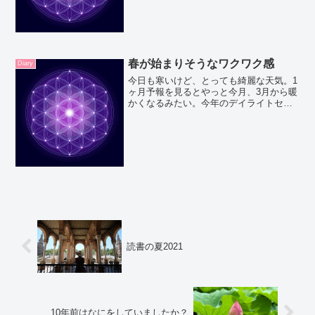
マーレイと...
春が始まりそうなワクワク感
Diary
今日も寒いけど、とっても綺麗な天気。1
ヶ月予報を見るとやっと今月、3月から暖
かくなるみたい。今年のデイライトセー
ビングも3月12日から始まるみたいで、い
よいよ春が来るんだーってワクワクが止
まらない！3月の第3週目の週末はイース
ターでトロント...
読書の夏2021
10年前はなにをしていましたか？