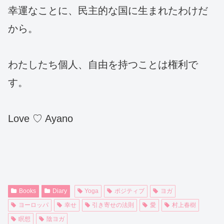
幸運なことに、民主的な国に生まれたわけだ
から。
わたしたち個人、自由を持つことは権利で
す。
Love ♡ Ayano
Books
Diary
Yoga
ポジティブ
ヨガ
ヨーロッパ
幸せ
引き寄せの法則
愛
村上春樹
瞑想
陰ヨガ