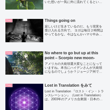
いた想いが一気に外に流れてくるという
か。身震いのする感動。肌からなにかし
み込んでくるんだよね。約５００年前に
作られた芸術作品という重みと去年のヨ
ーロッパ旅行で見たミケラ...
Things going on
Diary
寂しいけど生きているのだ。もう現実を
受け入れる方向で。 ヨガは毎日２時間は
やってるかな。今はなんかハマり中みた
いな感じで好きなこととか試したいポー
ズの準備とか移行ポーズとかをちょこち
ょこやってるとあっという間に時間が経
つ。パパに横から写真を...
No where to go but up at this
Diary
point – Scorpio new moon-
アメリカの大統領選大変なことになって
いますね。本当にハイデンさんが大統領
になるのでしょうか？ジョージア州では
手作業で再集計すると聞きました。それ
にしても今回の大統領選挙の情報操作は
すさまじいみたいです。twitter がトラン
Lost in Translation をみて
Diary
プ大統領のtw...
Lost in Translation 『ロスト・イン・トラ
ンスレーション』（Lost in Translation）
は、2003年のアメリカ合衆国・日本のロ
マンティック・コメディ映画。監督・脚
本はソフィア・コッポラ、出演はビル・